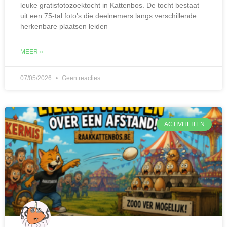
leuke gratisfotozoektocht in Kattenbos. De tocht bestaat
uit een 75-tal foto’s die deelnemers langs verschillende
herkenbare plaatsen leiden
MEER »
07/05/2026
Geen reacties
ACTIVITEITEN